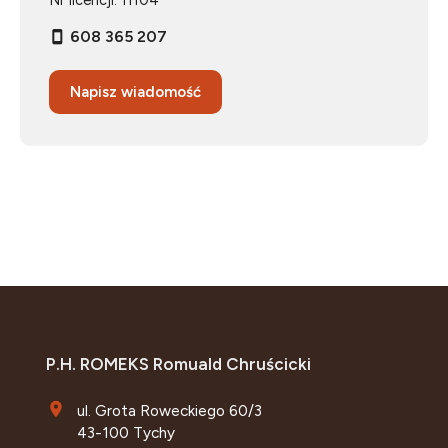
Nr licencji: 11104
608 365 207
Napisz wiadomość
P.H. ROMEKS Romuald Chruścicki
ul. Grota Roweckiego 60/3
43-100 Tychy