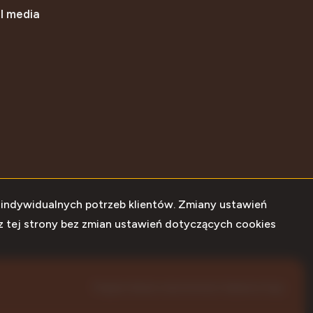
l media
book
 indywidualnych potrzeb klientów. Zmiany ustawień
z tej strony bez zmian ustawień dotyczących cookies
Program dla biur nieruchomości
Galactica Virgo