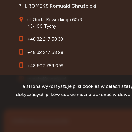
P.H. ROMEKS Romuald Chruścicki
ul. Grota Roweckiego 60/3
43-100 Tychy
+48 32 217 58 38
+48 32 217 58 28
+48 602 789 099
romeks@romeks.pl
Ta strona wykorzystuje pliki cookies w celach st
dotyczących plików cookie można dokonać w dowolnej
ROMEKS Nieruchomości © 2026