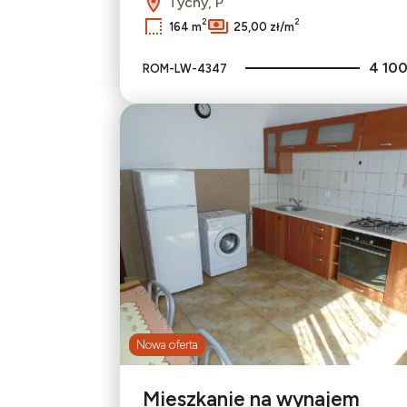
Tychy, P
2
2
164 m
25,00 zł/m
4 100
ROM-LW-4347
Nowa oferta
Mieszkanie na wynajem