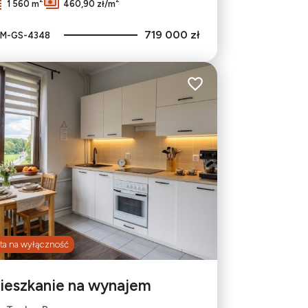
1 560 m
460,90 zł/m
719 000 zł
M-GS-4348
bionych
Dodaj do ulubionych
ta na wyłączność
ieszkanie na wynajem