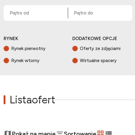
RYNEK
DODATKOWE OPCJE
Rynek pierwotny
Oferty ze zdjęciami
Rynek wtorny
Wirtualne spacery
Lista
ofert
+
Pokaż na mapie
Sortowanie