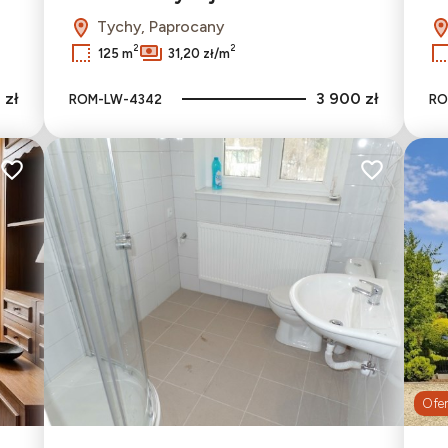
Tychy, Paprocany
2
2
125 m
31,20 zł/m
 zł
3 900 zł
ROM-LW-4342
RO
Dodaj do ulubionych
Dodaj do ulu
Ofer