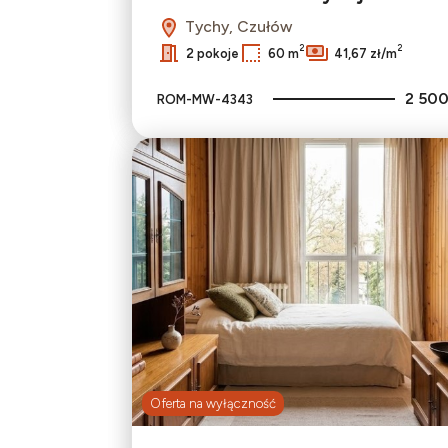
Tychy, Czułów
2
2
2 pokoje
60 m
41,67 zł/m
2 500
ROM-MW-4343
Oferta na wyłączność