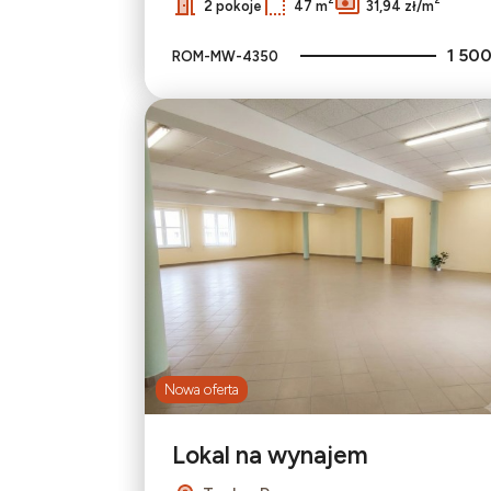
2 pokoje
47 m
31,94 zł/m
1 500
ROM-MW-4350
Nowa oferta
Lokal na wynajem