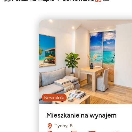
−
tabela
lista
Nowa oferta
Mieszkanie na wynajem
Tychy, B
2
2