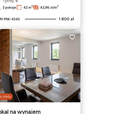
Tychy, B
2
2
2 pokoje
42 m
42,86 zł/m
1 800 zł
M-MW-4345
bionych
Dodaj do ulubionych
 oferta
okal na wynajem