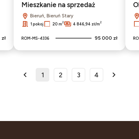
Mieszkanie na sprzedaż
O
Bieruń, Bieruń Stary
2
2
1 pokoj
20 m
4 846,94 zł/m
 zł
95 000 zł
ROM-MS-4336
RO
1
2
3
4
prev
next