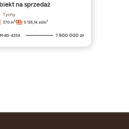
biekt na sprzedaż
Tychy
2
2
370 m
5 135,14 zł/m
1 900 000 zł
M-BS-4334