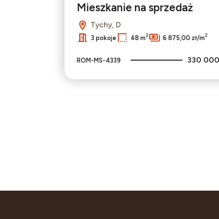
Mieszkanie na sprzedaż
Tychy, D
2
2
3 pokoje
48 m
6 875,00 zł/m
330 000
ROM-MS-4339