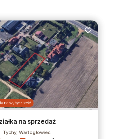
bionych
Dodaj do ulubionych
ta na wyłączność
ziałka na sprzedaż
Tychy, Wartogłowiec
Leaflet
|
© OpenMapTiles
© OpenStreetMap contributors
2
2