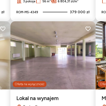
3 pokoje
56 m
6 804,31 zł/m
 zł
379 000 zł
ROM-MS-4349
RO
Dodaj do ulubionych
Dodaj do ulu
Oferta na wyłączność
Ofer
Lokal na wynajem
M