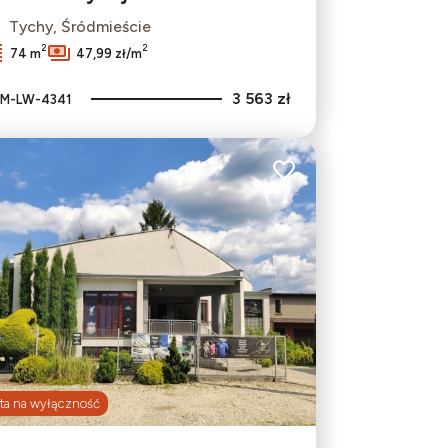
Tychy, Śródmieście
2
2
74 m
47,99 zł/m
3 563 zł
M-LW-4341
bionych
Dodaj do ulubionych
ta na wyłączność