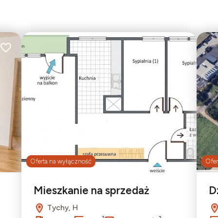
12
Dodaj do ulubionych
Dodaj do ulu
Oferta na wyłączność
Ofer
2
Mieszkanie na sprzedaż
D
Tychy, H
2
2