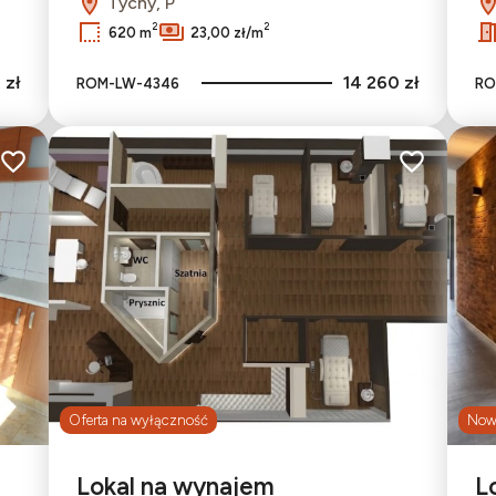
Tychy, P
2
2
620 m
23,00 zł/m
 zł
14 260 zł
ROM-LW-4346
RO
Dodaj do ulubionych
Dodaj do ulu
Oferta na wyłączność
Nowa
Lokal na wynajem
L