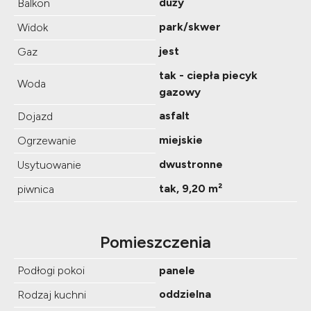
duży
Balkon
park/skwer
Widok
jest
Gaz
tak - ciepła piecyk
Woda
gazowy
asfalt
Dojazd
miejskie
Ogrzewanie
dwustronne
Usytuowanie
tak, 9,20 m²
piwnica
Pomieszczenia
Podłogi pokoi
panele
oddzielna
Rodzaj kuchni