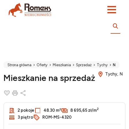
Strona główna
Oferty
Mieszkania
Sprzedaż
Tychy
N
Tychy, N
Mieszkanie na sprzedaż
Dodaj do ulubionych
Drukuj
Udostępnij
2
2 pokoje
48.30 m²
8 695,65 zł/m
3 piętro
ROM-MS-4320