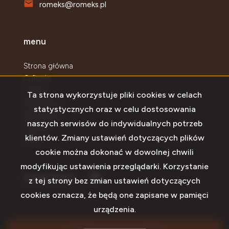
romeks@romeks.pl
menu
Strona główna
O firmie
Oferty
Ta strona wykorzystuje pliki cookies w celach
Zgłoszenia
statystycznych oraz w celu dostosowania
Najnowsze
naszych serwisów do indywidualnych potrzeb
Kontakt
klientów. Zmiany ustawień dotyczących plików
Rodo
cookie można dokonać w dowolnej chwili
modyfikując ustawienia przeglądarki. Korzystanie
Facebook
social media
z tej strony bez zmian ustawień dotyczących
cookies oznacza, że będą one zapisane w pamięci
urządzenia.