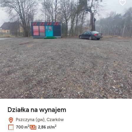
Dodaj
Działka na wynajem
Pszczyna (gw), Czarków
2
2
700 m
2,86 zł/m