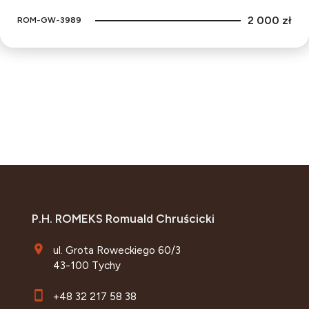
2 000 zł
ROM-GW-3989
P.H. ROMEKS Romuald Chruścicki
ul. Grota Roweckiego 60/3
43-100 Tychy
+48 32 217 58 38