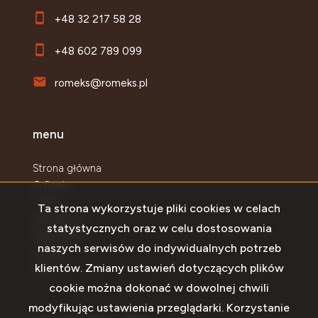
+48 32 217 58 28
+48 602 789 099
romeks@romeks.pl
menu
Strona główna
O firmie
Oferty
Ta strona wykorzystuje pliki cookies w celach
Zgłoszenia
statystycznych oraz w celu dostosowania
Najnowsze
naszych serwisów do indywidualnych potrzeb
Kontakt
klientów. Zmiany ustawień dotyczących plików
Rodo
cookie można dokonać w dowolnej chwili
modyfikując ustawienia przeglądarki. Korzystanie