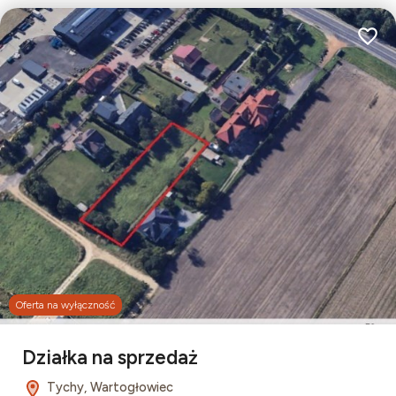
Dodaj
Oferta na wyłączność
Leaflet
|
© OpenMapTiles
© OpenStreetMap contributors
Działka na sprzedaż
Tychy, Wartogłowiec