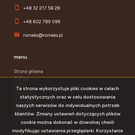
+48 32 217 58 28
+48 602 789 099
romeks@romeks.pl
menu
Strona główna
O firmie
Oferty
Ta strona wykorzystuje pliki cookies w celach
Zgłoszenia
statystycznych oraz w celu dostosowania
Najnowsze
naszych serwisów do indywidualnych potrzeb
Kontakt
klientów. Zmiany ustawień dotyczących plików
Rodo
cookie można dokonać w dowolnej chwili
modyfikując ustawienia przeglądarki. Korzystanie