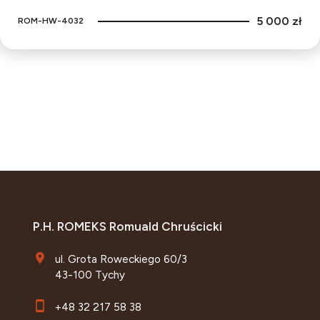
5 000 zł
ROM-HW-4032
P.H. ROMEKS Romuald Chruścicki
ul. Grota Roweckiego 60/3
43-100 Tychy
+48 32 217 58 38