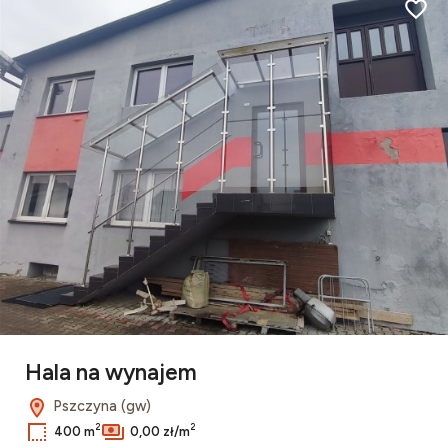
Dodaj
Hala na wynajem
Pszczyna (gw)
2
2
400 m
0,00 zł/m